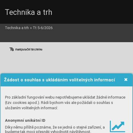
Technika a trh
Technika a trh
»
Tt 5-6/2026
mi
lč
ní t

hk
Žádost o souhlas s ukládáním volitelných informací
L
ieb
he
r
r L
T
M 1
7
5
0
‑
9
.
1

Pro základní fungování webu nepotřebujeme ukládat žádné informace











(tzv. cookies apod.). Rádi bychom vás ale požádali o souhlas s
uložením volitelných informací:


















































Anonymní unikátní ID









Díky němu příště poznáme, že se jedná o stejné zařízení, a
budeme tak moci přesněji vyhodnotit návštěvnost.