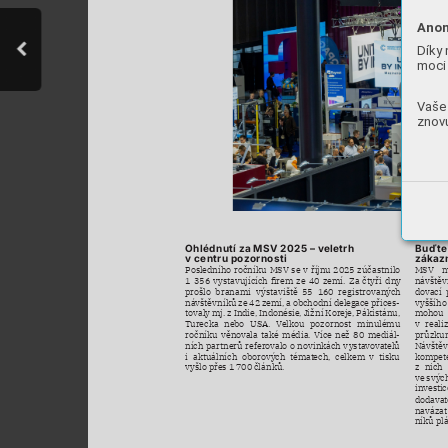
Anon
Díky 
moci 
Vaše 
znovu











Posled
n
í
ho 
r
očn
í
k
u 
MS
V 
s
e
v
ř
íjnu 
2025
z
úč
ast
n
i
lo 
MS
V 
m
1
356
v
yst
av
ujících 

rem 
ze
4
0
z
emí
. 
Za
č
t
y
ř
i 
dny 
náv
štěv
proš
lo 
br
an
am
i 
v
ý
stav
i
ště 
5
5
1
60
reg
ist
r
ova
ných 
dovací 
náv
ště
v
n
í
k
ů ze42zemí
, aobcho
d
ní
 delegace př
ices
v
y
š
ší
ho
-
t
ovaly
 mj.
zIn
die
, Ind
on
ési
e,
J
ižní Kor
ej
e, Pákistán
u,
mohou 
T
u
re
cka 
nebo
USA
. 
V
el
kou 
pozor
nost 
m
inu
lému 
v
r
ea
li
ro
čn
í
k
u 
věnova
l
a 
t
a
ké 
méd
ia
. 
Více 
než 
80
medi
á
l
pr
ů
zk
u
-
ních 
pa
r
t
ner
ů 
r
eferova
lo 
o
nov
i
n
kách 
v
yst
avovatelů 
Návště
v
i
a
k
t
uá
l
níc
h 
obor
ov
ýc
h 
tématech, 
cel
kem 
v
t
is
k
u 
kompet
v
y
šlo př
es1700čl
án
k
ů
.
z
n
ich 
ve
s
v
ýc
inve
stic
dodav
at
navá
z
at
ní
k
ů pl