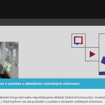
st o souhlas s ukládáním volitelných informací
ákladní fungování webu nepotřebujeme ukládat žádné informace (tzv. cookie
). Rádi bychom vás ale požádali o souhlas s uložením volitelných informací: