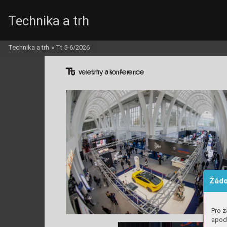
Technika a trh
Technika a trh
»
Tt 5-6/2026
v
e
h a kf
e
e
Žádo
Pro z
apod.