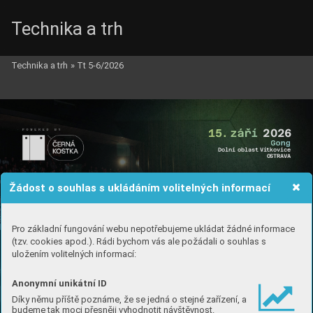
Technika a trh
Technika a trh
»
Tt 5-6/2026
m

i

l

č
ní
 t


h


k

20
2
6
P
O
W
E
R
E
D
B
Y
D
ol
ní
o
b
la
st
Ví
t
kovice
OSTR
AV
A
Žádost o souhlas s ukládáním volitelných informací
Pro základní fungování webu nepotřebujeme ukládat žádné informace
(tzv. cookies apod.). Rádi bychom vás ale požádali o souhlas s
uložením volitelných informací:
Anonymní unikátní ID
Díky němu příště poznáme, že se jedná o stejné zařízení, a
budeme tak moci přesněji vyhodnotit návštěvnost.