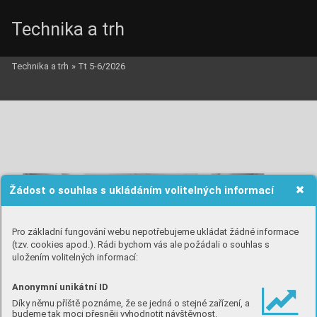
Technika a trh
Technika a trh
»
Tt 5-6/2026
Žádost o souhlas s ukládáním volitelných informací
Pro základní fungování webu nepotřebujeme ukládat žádné informace
(tzv. cookies apod.). Rádi bychom vás ale požádali o souhlas s
uložením volitelných informací:
Anonymní unikátní ID
Díky němu příště poznáme, že se jedná o stejné zařízení, a
budeme tak moci přesněji vyhodnotit návštěvnost.