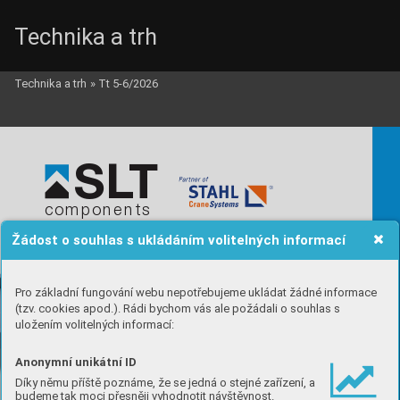
Technika a trh
Technika a trh
»
Tt 5-6/2026
SL
T
components
Nabízíme z
dvihací t
echniku
Žádost o souhlas s ukládáním volitelných informací
a jeřábo
vé k
omponenty
 ST
AHL
Pro základní fungování webu nepotřebujeme ukládat žádné informace
(tzv. cookies apod.). Rádi bychom vás ale požádali o souhlas s
uložením volitelných informací:
Anonymní unikátní ID
Díky němu příště poznáme, že se jedná o stejné zařízení, a
budeme tak moci přesněji vyhodnotit návštěvnost.