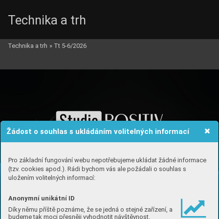
Technika a trh
Technika a trh
»
Tt 5-6/2026
Žádost o souhlas s ukládáním volitelných informací
Pro základní fungování webu nepotřebujeme ukládat žádné informace
(tzv. cookies apod.). Rádi bychom vás ale požádali o souhlas s
uložením volitelných informací:
Anonymní unikátní ID
Díky němu příště poznáme, že se jedná o stejné zařízení, a
budeme tak moci přesněji vyhodnotit návštěvnost.