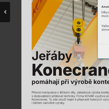
Anon
Díky 
moci 
Vaše 
znovu



K
onecra
n





































