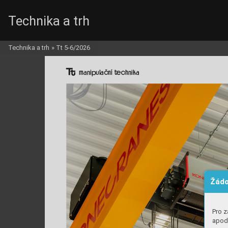
Technika a trh
Technika a trh
»
Tt 5-6/2026
mi
lč
ní t

hk
Žádo
Pro z
apod.