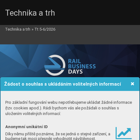
Technika a trh
Technika a trh
»
Tt 5-6/2026
A4_rbd_210x297_4mm.pdf   1   13.03.2026   13:54
Žádost o souhlas s ukládáním volitelných informací
Pro základní fungování webu nepotřebujeme ukládat žádné informace
(tzv. cookies apod.). Rádi bychom vás ale požádali o souhlas s
uložením volitelných informací:
Anonymní unikátní ID
Díky němu příště poznáme, že se jedná o stejné zařízení, a
budeme tak moci přesněji vyhodnotit návštěvnost.