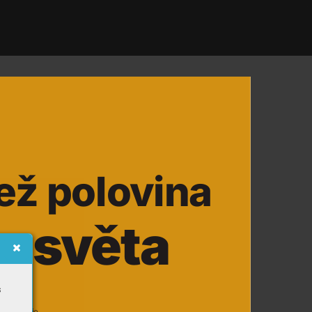
e
ž 
p
o
l
o
v
in
a
o 
s
v
ě
t
a
s

