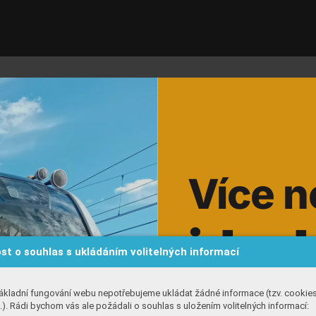
V
í
c
e 
n
j
d
e 
d
st o souhlas s ukládáním volitelných informací
ákladní fungování webu nepotřebujeme ukládat žádné informace (tzv. cookie
). Rádi bychom vás ale požádali o souhlas s uložením volitelných informací:







