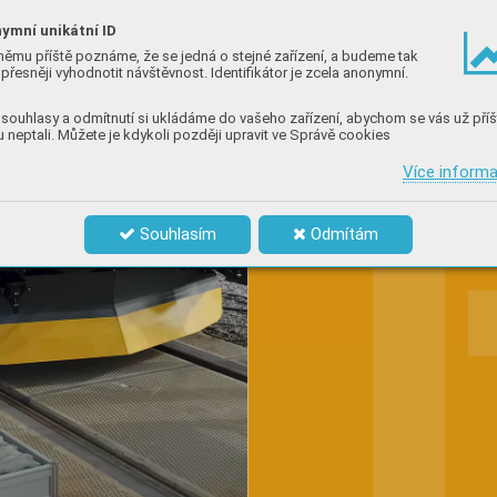




ymní unikátní ID










němu příště poznáme, že se jedná o stejné zařízení, a budeme tak


přesněji vyhodnotit návštěvnost. Identifikátor je zcela anonymní.



















souhlasy a odmítnutí si ukládáme do vašeho zařízení, abychom se vás už příš






 neptali. Můžete je kdykoli později upravit ve Správě cookies








Více inform
Souhlasím
Odmítám