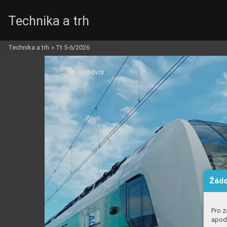
Technika a trh
Technika a trh
»
Tt 5-6/2026
r
r

h
h



o
o


Žádo
Pro z
apod.