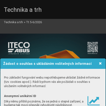
Technika a trh
Technika a trh
»
Tt 5-6/2026
Žádost o souhlas s ukládáním volitelných informací
Pro základní fungování webu nepotřebujeme ukládat žádné informace
(tzv. cookies apod.). Rádi bychom vás ale požádali o souhlas s
uložením volitelných informací:
Anonymní unikátní ID
Díky němu příště poznáme, že se jedná o stejné zařízení, a
budeme tak moci přesněji vyhodnotit návštěvnost.