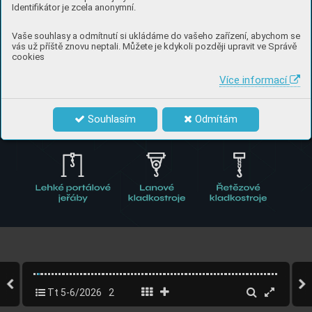
Identifikátor je zcela anonymní.
Vaše souhlasy a odmítnutí si ukládáme do vašeho zařízení, abychom se
vás už příště znovu neptali. Můžete je kdykoli později upravit ve Správě
cookies
Více informací
Souhlasím
Odmítám
Tt 5-6/2026
2