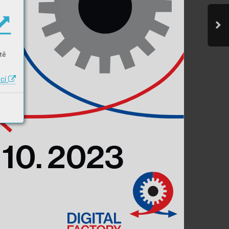
tě
ací
10.
2023