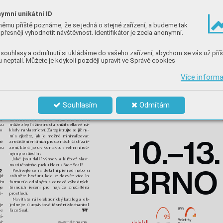
dlouhou životnost. 
ymní unikátní ID
němu příště poznáme, že se jedná o stejné zařízení, a budeme tak
přesněji vyhodnotit návštěvnost. Identifikátor je zcela anonymní.
souhlasy a odmítnutí si ukládáme do vašeho zařízení, abychom se vás už příš
a,
 neptali. Můžete je kdykoli později upravit ve Správě cookies
Více inform
na
Odborníci na těsnicí řešení společnosti
Souhlasím
Odmítám
ch
Trelleborg Sealing Solutions pořádají dne
25. května 2023 bezplatný webový semi-
nář, na kterém se dozvíte, jak toto těsnění
h,
může zlepšit životnost a snížit celkové ná-
ku
ho
klady na vlastnictví. Zaregistrujte se již ny-
ní a zjistěte, jak je možné minimalizovat
10.–
13.
né
znečištění vnitřních prostor těch částí zaří-
mu
zení, která jsou v kontaktu s velmi nároč-
ným prostředím.
Jaké jsou další výhody a klíčové vlast-
nosti těsnicího prvku Nexus Face Seal?
BRNO
Podívejte se na detailní přehled nebo si
d
ít
stáhněte brožuru, kde se dozvíte více in-
cím
formací o odolných a cenově výhodných
je
těsnicích řešení pro nejvíce znečištěná
ž-
prostředí.
Navštivte náš elektronický katalog a ob-
je
jednejte si ucpávkové těsnění Mechanical
pe
Face Seal.
p
á-
á-
www.trelleborg.com