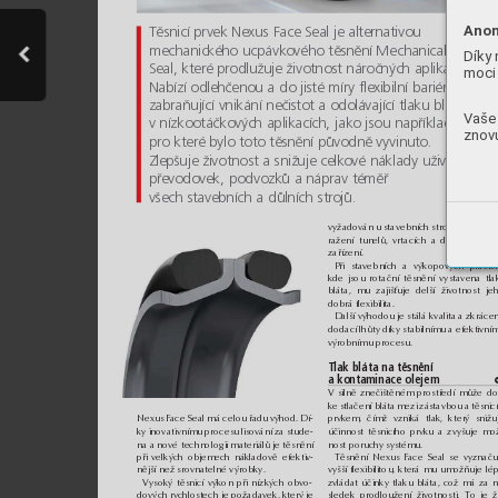
Anon
Těsnicí prvek Nexus Face Seal je alternativou 
mechanického ucpávkového těsnění Mechanical Face 
Díky 
Seal, které prodlužuje životnost náročných aplikací. 
moci 
Nabízí odlehčenou a do jisté míry flexibilní bariéru 
zabraňující vnikání nečistot a odolávající tlaku bláta 
Vaše 
v nízkootáčkových aplikacích, jako jsou například rypadl
znovu
pro které bylo toto těsnění původně vyvinuto. 
Zlepšuje životnost a snižuje celkové náklady uživatelům 
převodovek, podvozků a náprav téměř 
všech stavebních a důlních strojů. 
vyžadován u stavebních strojů, u strojů 
ražení tunelů, vrtacích a dalších důlní
zařízení.
Při stavebních a výkopových pracíc
kde jsou rotační těsnění vystavena tla
bláta, mu zajišťuje delší životnost je
dobrá flexibilita.
Další výhodou je stálá kvalita a zkráce
dodací lhůty díky stabilnímu a efektivní
výrobnímu procesu. 
Tlak bláta na těsnění 
a kontaminace olejem
V silně znečištěném prostředí může doj
ke stlačení bláta mezi zástavbou a těsni
Nexus Face Seal má celou řadu výhod. Dí-
prvkem, čímž vzniká tlak, který snižu
ky inovativnímu procesu lisování za stude-
účinnost těsnicího prvku a zvyšuje mo
na a nové technologii materiálů je těsnění
nost poruchy systému.
při velkých objemech nákladově efektiv-
Těsnění Nexus Face Seal se vyznaču
nější než srovnatelné výrobky.
vyšší flexibilitou, která mu umožňuje lé
Vysoký těsnicí výkon při nízkých obvo-
zvládat účinky tlaku bláta, což má za n
dových rychlostech je požadavek, který je
sledek prodloužení životnosti. To je ž