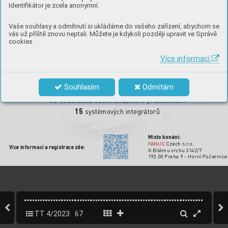
Identifikátor je zcela anonymní.
Vaše souhlasy a odmítnutí si ukládáme do vašeho zařízení, abychom se
vás už příště znovu neptali. Můžete je kdykoli později upravit ve Správě
cookies
Více informací
1 000 m
2
výst
avní pl
ochy 
Souhlasím
Odmítám
20
r
obotických aplikací
15
dodavat
elů automatizačního příslušens
tví
15
syst
émový
ch integr
átorů
Místo konání:
F
ANUC
 Czech s.r
.o.
Víc
e informací a r
egistrac
e zde:
K Bíl
ému vr
chu 3142/7
193 00 Praha 9 - Horní P
očernic
e
TT 4/2023
67