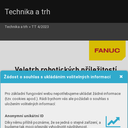
Technika a trh
Technika a trh
»
TT 4/2023
Fanuc_i.qxd  8.5.2023  18:35  Page 1
V
el
etrh r
obotických příl
ežitostí 
Žádost o souhlas s ukládáním volitelných informací
Pr
aha 30.5. - 1.6. 2023 
9:00 - 16:00
Pro základní fungování webu nepotřebujeme ukládat žádné informace
(tzv. cookies apod.). Rádi bychom vás ale požádali o souhlas s
uložením volitelných informací:
Anonymní unikátní ID
Díky němu příště poznáme, že se jedná o stejné zařízení, a
budeme tak moci přesněji vyhodnotit návštěvnost.