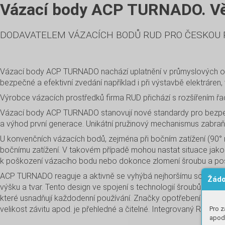
Vázací body ACP TURNADO. Větš
DODAVATELEM VÁZACÍCH BODŮ RUD PRO ČESKOU R
Vázací body ACP TURNADO nachází uplatnění v průmyslových odvět
bezpečné a efektivní zvedání například i při výstavbě elektráren
Výrobce vázacích prostředků firma RUD přichází s rozšířením 
Vázací body ACP TURNADO stanovují nové standardy pro bezpečn
a výhod první generace. Unikátní pružinový mechanismus zabraň
U konvenčních vázacích bodů, zejména při bočním zatížení (90° 
bočnímu zatížení. V takovém případě mohou nastat situace jako
k poškození vázacího bodu nebo dokonce zlomení šroubu a poš
ACP TURNADO reaguje a aktivně se vyhýbá nejhoršímu scénáři př
Žádo
výšku a tvar. Tento design ve spojení s technologií šroubů ze spe
které usnadňují každodenní používání. Značky opotřebení vázacíh
velikost závitu apod. je přehledné a čitelné. Integrovaný RFID č
Pro z
apod.