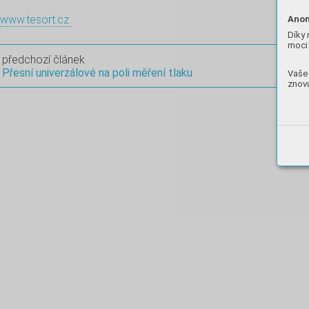
www.tesort.cz
Anon
Díky 
moci 
předchozí článek
Přesní univerzálové na poli měření tlaku
Vaše 
znovu