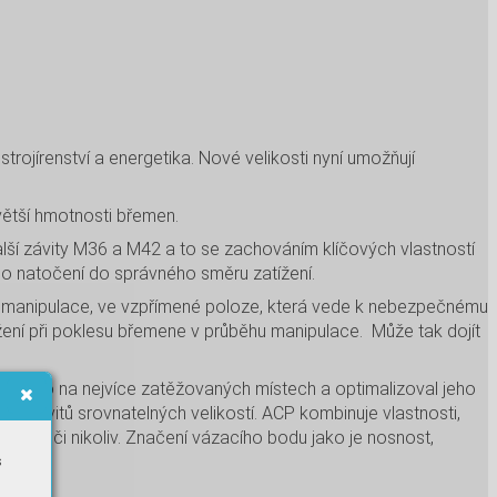
ojírenství a energetika. Nové velikosti nyní umožňují
větší hmotnosti břemen.
ší závity M36 a M42 a to se zachováním klíčových vlastností
o natočení do správného směru zatížení.
ku manipulace, ve vzpřímené poloze, která vede k nebezpečnému
ení při poklesu břemene v průběhu manipulace. Může tak dojít
sné oko na nejvíce zatěžovaných místech a optimalizoval jeho
ž u závitů srovnatelných velikostí. ACP kombinuje vlastnosti,
ečné či nikoliv. Značení vázacího bodu jako je nosnost,
s