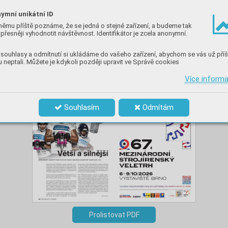
ymní unikátní ID
němu příště poznáme, že se jedná o stejné zařízení, a budeme tak
přesněji vyhodnotit návštěvnost. Identifikátor je zcela anonymní.
souhlasy a odmítnutí si ukládáme do vašeho zařízení, abychom se vás už příš
 neptali. Můžete je kdykoli později upravit ve Správě cookies
Článek pochází z vydání
TT 1-2/2026
Více inform
Souhlasím
Odmítám
Prolistovat PDF