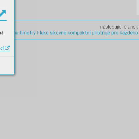
následující článek
Nové multimetry Fluke šikovné kompaktní přístroje pro každého
tě
ací