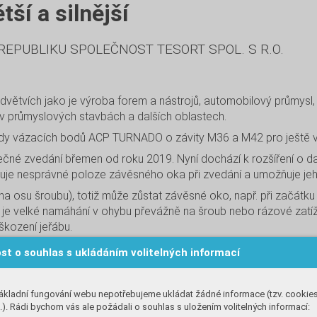
í a silnější
EPUBLIKU SPOLEČNOST TESORT SPOL. S R.O.
vích jako je výroba forem a nástrojů, automobilový průmysl, str
, v průmyslových stavbách a dalších oblastech.
řady vázacích bodů ACP TURNADO o závity M36 a M42 pro ještě 
é zvedání břemen od roku 2019. Nyní dochází k rozšíření o dal
uje nesprávné poloze závěsného oka při zvedání a umožňuje jeh
na osu šroubu), totiž může zůstat závěsné oko, např. při začát
 je velké namáhání v ohybu převážně na šroub nebo rázové zatíž
kození jeřábu.
i bočním zatížení. Vývojový tým firmy RUD zároveň posílil závě
st o souhlas s ukládáním volitelných informací
ciální oceli stanovil nové standardy - až o 30% vyšší nosnosti ne
o bodu pomáhají při kontrole, zda je opotřebení bodu stále bezp
ip usnadňuje kontrolu a evidenci vázacích bodů.
ákladní fungování webu nepotřebujeme ukládat žádné informace (tzv. cookie
). Rádi bychom vás ale požádali o souhlas s uložením volitelných informací: