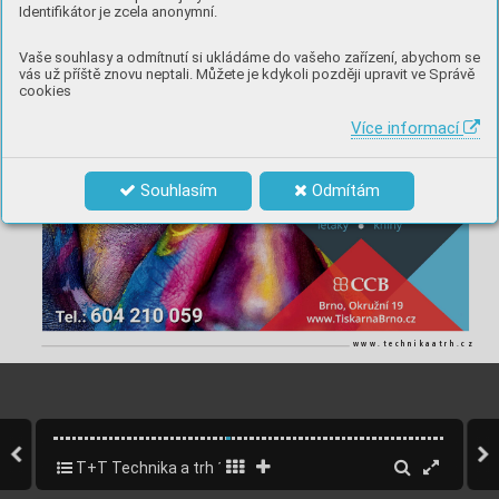
řovaného dílu. V případě tradičních
svařování.
nosti a dovednosti uplatní nejlépe.
p
Identifikátor je zcela anonymní.
průmyslových robotů znamená změna tra-
Koboty Universal Robots dokážou oba
www.universal-robots.com
jektorie robotického ramena s připojeným
problémy efektivně vyřešit. Zaprvé se
inzerce
Vaše souhlasy a odmítnutí si ukládáme do vašeho zařízení, abychom se
vás už příště znovu neptali. Můžete je kdykoli později upravit ve Správě
cookies
Více informací
Souhlasím
Odmítám
www.technikaatrh.cz
T+T Technika a trh 12/2023
27