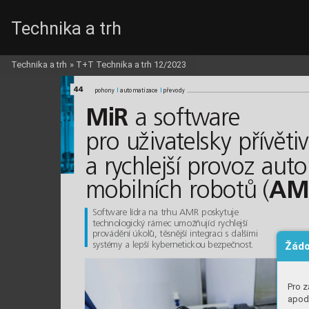
Technika a trh
MiR_c.qxd  9.1.2024  22:23  Page 44
Technika a trh
»
T+T Technika a trh 12/2023
44
l
l
l
l
pohony 
automatizace 
převody
a software 
MiR
pro uživatelsky přívětivě
a rychlejší provoz au
mobilních robotů (
AM
Software lídra na trhu AMR poskytuje 
technologický rámec umožňující rychlejší 
provádění úkolů, těsnější integraci s dalšími 
Žádo
systémy a lepší kybernetickou bezpečnost.
Pro z
apod.