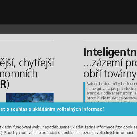
MiR_c.qxd  9.1.2024  22:24  Page 45
Inteligent
jší, chytřejší
...zázemí pr
tonomních
obří továrny
)
R
Baterie budou mít v budoucnu
s energií, a to jak pro elektr
energie. Podle Mezinárodní ag
proto bude muset celosvětová 
pro elektrická vozidla (EV) v 
než ztrojnásobit, jen tak bude
st o souhlas s ukládáním volitelných informací
celosvětový cíl pro výrobu el
ákladní fungování webu nepotřebujeme ukládat žádné informace (tzv. cookie
). Rádi bychom vás ale požádali o souhlas s uložením volitelných informací: