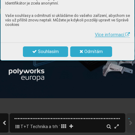
Identifikátor je zcela anonymní.
Vaše souhlasy a odmítnutí si ukládáme do vašeho zařízení, abychom se
vás už příště znovu neptali. Můžete je kdykoli později upravit ve Správě
cookies
Více informací
Souhlasím
Odmítám
T+T Technika a trh 12/2023
64