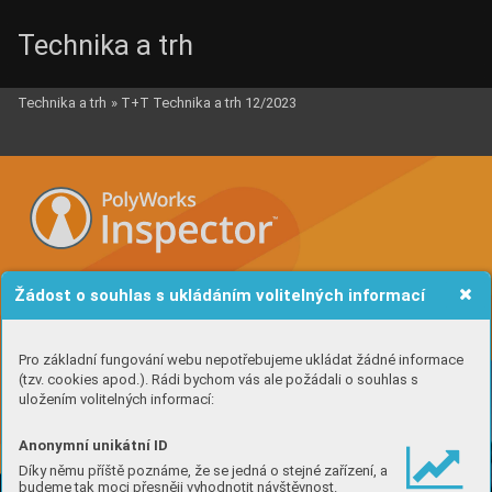
Technika a trh
Technika a trh
»
T+T Technika a trh 12/2023
_4_obalka_Polyworks_i.qxd  5.1.2024  10:59  Page 4
JEDEN SOFTWARE PRO
Žádost o souhlas s ukládáním volitelných informací
Pro základní fungování webu nepotřebujeme ukládat žádné informace
(tzv. cookies apod.). Rádi bychom vás ale požádali o souhlas s
uložením volitelných informací:
Anonymní unikátní ID
Díky němu příště poznáme, že se jedná o stejné zařízení, a
budeme tak moci přesněji vyhodnotit návštěvnost.