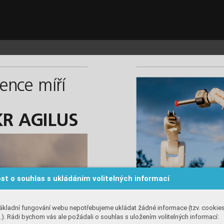
KUKA_c_TDS_i.qxd  5.1.2024  16:03  Page 13
ence míří
KR AGILUS
st o souhlas s ukládáním volitelných informací
ákladní fungování webu nepotřebujeme ukládat žádné informace (tzv. cookie
). Rádi bychom vás ale požádali o souhlas s uložením volitelných informací: