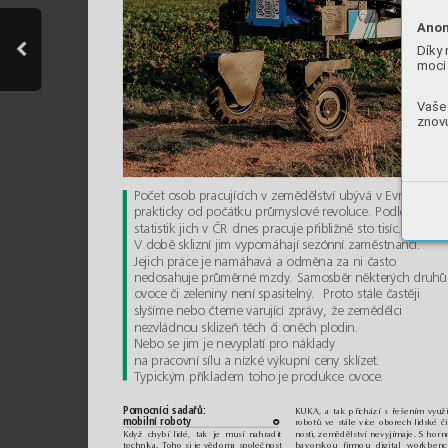
Anon
Díky 
moci 
Vaše 
znovu
Počet osob pracujících v zemědělství ubývá v Evropě
prakticky od počátku průmyslové revoluce. Podle 
statistik jich v ČR dnes pracuje přibližně sto tisíc. 
V době sklizní jim vypomáhají sezónní zaměstnanci. 
Jejich práce je namáhavá a odměna za ni často 
nedosahuje průměrné mzdy. Samosběr některých druhů
ovoce či zeleniny není spasitelný.  Proto stále častěji 
slyšíme nebo čteme varující zprávy, že zemědělci 
nezvládnou sklizeň těch či oněch plodin. 
Nebo se jim je nevyplatí pro náklady 
na pracovní sílu a nízké výkupní ceny sklízet. 
Typickým příkladem toho je produkce ovoce. 
Pomocníci sadařů: 
KUKA, a tak přichází s řešením využi
mobilní roboty 
d
robotů ve stále více oborech lidské či
Kd
yž chybí lidé, tak je musí nahradit
nosti, 
zemědělství nevyjímaje. S horn
technika. Toho si je vědoma společnost
bavorskou firmou digital workben