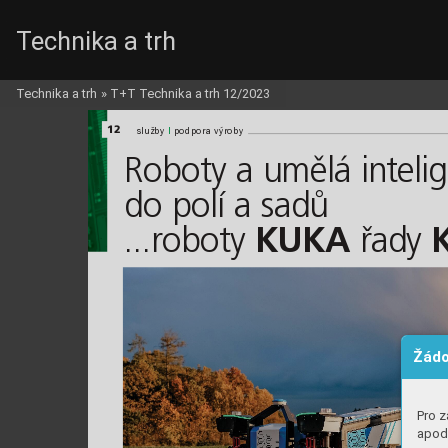
Technika a trh
KUKA_c_TDS_i.qxd  5.1.2024  16:03  Page 12
Technika a trh
»
T+T Technika a trh 12/2023
12
l
l
služby 
podpora výroby
Roboty a umělá intelig
do polí a sadů   
...roboty 
řady 
KUKA
Žádo
Pro z
apod.