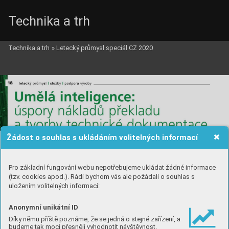
Technika a trh
Technika a trh
»
Letecký průmysl speciál CZ 2020
Žádost o souhlas s ukládáním volitelných informací
Pro základní fungování webu nepotřebujeme ukládat žádné informace
(tzv. cookies apod.). Rádi bychom vás ale požádali o souhlas s
uložením volitelných informací:
Anonymní unikátní ID
Díky němu příště poznáme, že se jedná o stejné zařízení, a
budeme tak moci přesněji vyhodnotit návštěvnost.