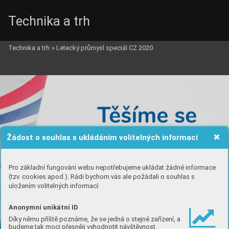
Technika a trh
Technika a trh
»
Letecký průmysl speciál CZ 2020
Žádost o souhlas s ukládáním volitelných informací
Pro základní fungování webu nepotřebujeme ukládat žádné informace
(tzv. cookies apod.). Rádi bychom vás ale požádali o souhlas s
uložením volitelných informací:
Anonymní unikátní ID
Díky němu příště poznáme, že se jedná o stejné zařízení, a
budeme tak moci přesněji vyhodnotit návštěvnost.