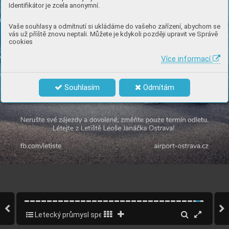
Identifikátor je zcela anonymní.
Vaše souhlasy a odmítnutí si ukládáme do vašeho zařízení, abychom se
vás už příště znovu neptali. Můžete je kdykoli později upravit ve Správě
cookies
Více informací
Souhlasím
Odmítám
Letecký průmysl speciál CZ 2020
29