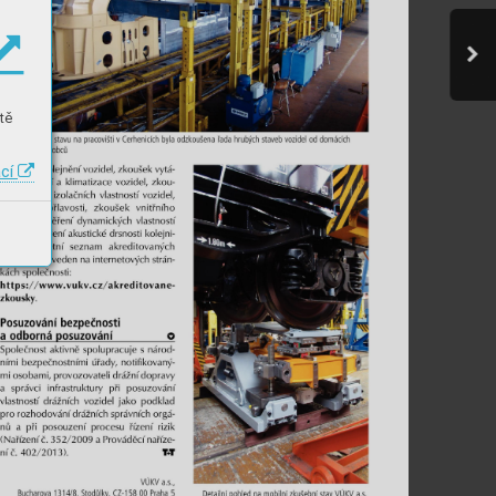
tě
ací