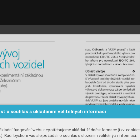
st o souhlas s ukládáním volitelných informací
ákladní fungování webu nepotřebujeme ukládat žádné informace (tzv. cookie
). Rádi bychom vás ale požádali o souhlas s uložením volitelných informací: