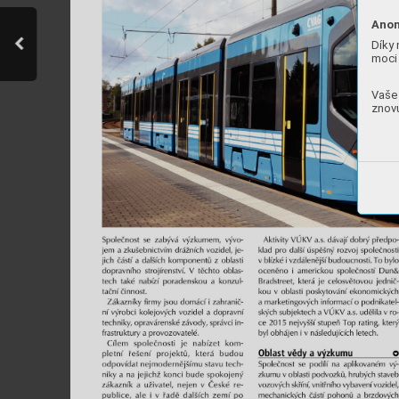
Anon
Díky 
moci 
Vaše 
znovu