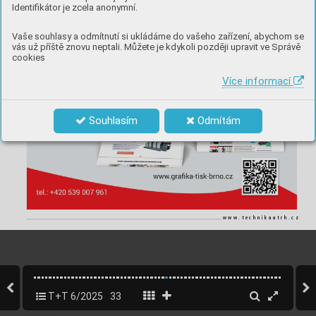
Identifikátor je zcela anonymní.
inzerce
Vaše souhlasy a odmítnutí si ukládáme do vašeho zařízení, abychom se
vás už příště znovu neptali. Můžete je kdykoli později upravit ve Správě
cookies
Více informací
Souhlasím
Odmítám
w
w
w
.
t
e
c
h
n
i
k
a
a
t
r
h
.
c
z
T+T 6/2025
33