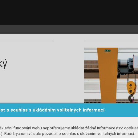
Konecranes_c_i.qxd  28.9.2025  11:34  Page 51
k
ý
st o souhlas s ukládáním volitelných informací
ákladní fungování webu nepotřebujeme ukládat žádné informace (tzv. cookie
). Rádi bychom vás ale požádali o souhlas s uložením volitelných informací: