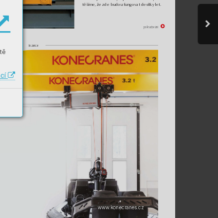
těšíme, že zde budou fungovat desítky let.
a
pokračování
inzerce
tě
ací
www
.konecranes.cz