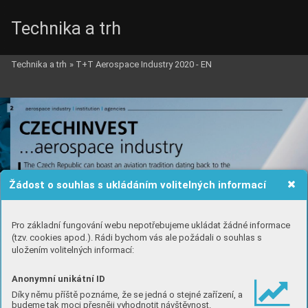
Technika a trh
Technika a trh
»
T+T Aerospace Industry 2020 - EN
Žádost o souhlas s ukládáním volitelných informací
Pro základní fungování webu nepotřebujeme ukládat žádné informace
(tzv. cookies apod.). Rádi bychom vás ale požádali o souhlas s
uložením volitelných informací:
Anonymní unikátní ID
Díky němu příště poznáme, že se jedná o stejné zařízení, a
budeme tak moci přesněji vyhodnotit návštěvnost.