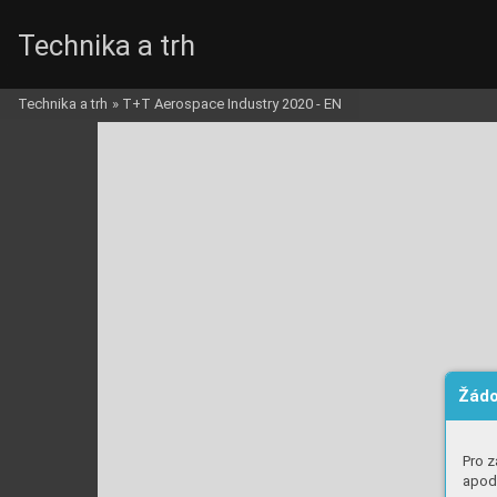
Technika a trh
Technika a trh
»
T+T Aerospace Industry 2020 - EN
Žádo
Pro z
apod.