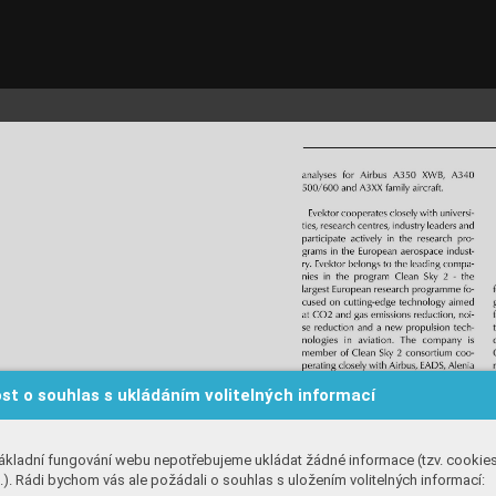
st o souhlas s ukládáním volitelných informací
ákladní fungování webu nepotřebujeme ukládat žádné informace (tzv. cookie
). Rádi bychom vás ale požádali o souhlas s uložením volitelných informací: