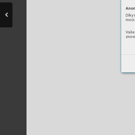
Anon
Díky 
moci 
Vaše 
znovu