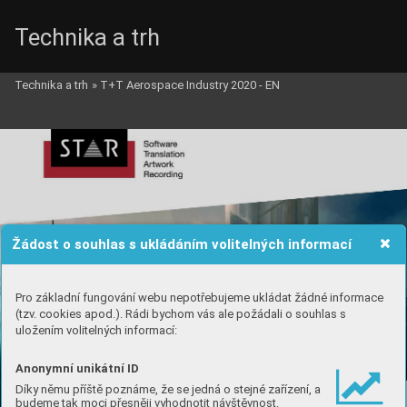
Technika a trh
Technika a trh
»
T+T Aerospace Industry 2020 - EN
Žádost o souhlas s ukládáním volitelných informací
Pro základní fungování webu nepotřebujeme ukládat žádné informace
(tzv. cookies apod.). Rádi bychom vás ale požádali o souhlas s
uložením volitelných informací:
Anonymní unikátní ID
Díky němu příště poznáme, že se jedná o stejné zařízení, a
budeme tak moci přesněji vyhodnotit návštěvnost.