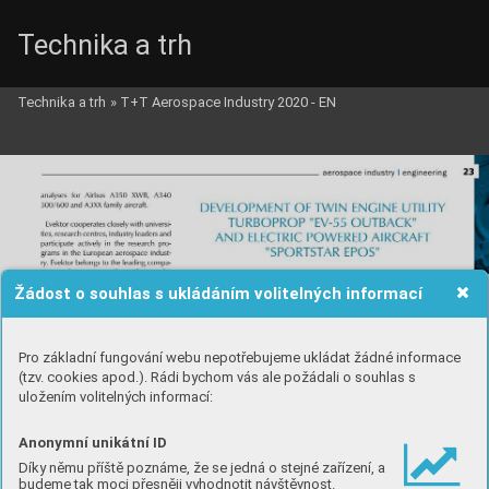
Technika a trh
Technika a trh
»
T+T Aerospace Industry 2020 - EN
Žádost o souhlas s ukládáním volitelných informací
Pro základní fungování webu nepotřebujeme ukládat žádné informace
(tzv. cookies apod.). Rádi bychom vás ale požádali o souhlas s
uložením volitelných informací:
Anonymní unikátní ID
Díky němu příště poznáme, že se jedná o stejné zařízení, a
budeme tak moci přesněji vyhodnotit návštěvnost.