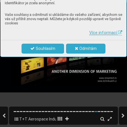
Identifikátor je zcela anonymní.
Vaše souhlasy a odmítnutí si ukládáme do vašeho zařízení, abychom se
vás už příště znovu neptali. Můžete je kdykoli později upravit ve Správě
cookies
Více informací
Souhlasím
Odmítám
T+T Aerospace Industry 2020 - EN
25