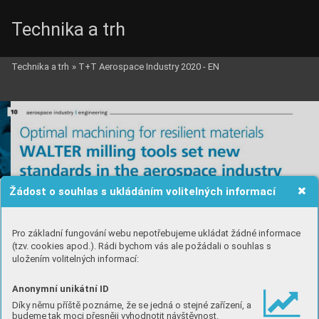
Technika a trh
Technika a trh
»
T+T Aerospace Industry 2020 - EN
Žádost o souhlas s ukládáním volitelných informací
Pro základní fungování webu nepotřebujeme ukládat žádné informace
(tzv. cookies apod.). Rádi bychom vás ale požádali o souhlas s
uložením volitelných informací:
Anonymní unikátní ID
Díky němu příště poznáme, že se jedná o stejné zařízení, a
budeme tak moci přesněji vyhodnotit návštěvnost.