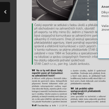
Anon
Díky 
moci 
Vaše 
znovu