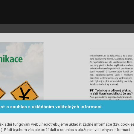
st o souhlas s ukládáním volitelných informací
ákladní fungování webu nepotřebujeme ukládat žádné informace (tzv. cookie
). Rádi bychom vás ale požádali o souhlas s uložením volitelných informací: