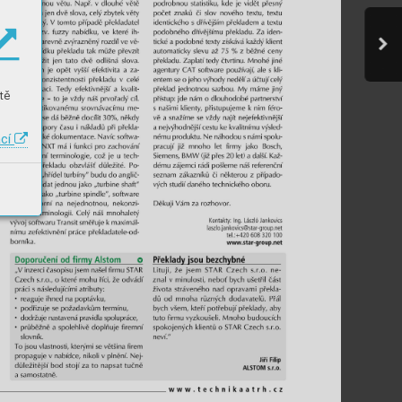
tě
ací