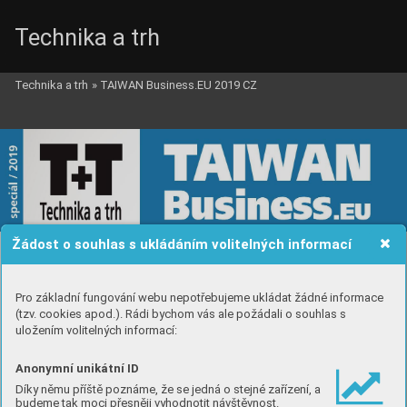
Technika a trh
Technika a trh
»
TAIWAN Business.EU 2019 CZ
Žádost o souhlas s ukládáním volitelných informací
Pro základní fungování webu nepotřebujeme ukládat žádné informace
(tzv. cookies apod.). Rádi bychom vás ale požádali o souhlas s
uložením volitelných informací:
Anonymní unikátní ID
Díky němu příště poznáme, že se jedná o stejné zařízení, a
budeme tak moci přesněji vyhodnotit návštěvnost.