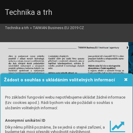
Technika a trh
Technika a trh
»
TAIWAN Business.EU 2019 CZ
Žádost o souhlas s ukládáním volitelných informací
Pro základní fungování webu nepotřebujeme ukládat žádné informace
(tzv. cookies apod.). Rádi bychom vás ale požádali o souhlas s
uložením volitelných informací:
Anonymní unikátní ID
Díky němu příště poznáme, že se jedná o stejné zařízení, a
budeme tak moci přesněji vyhodnotit návštěvnost.