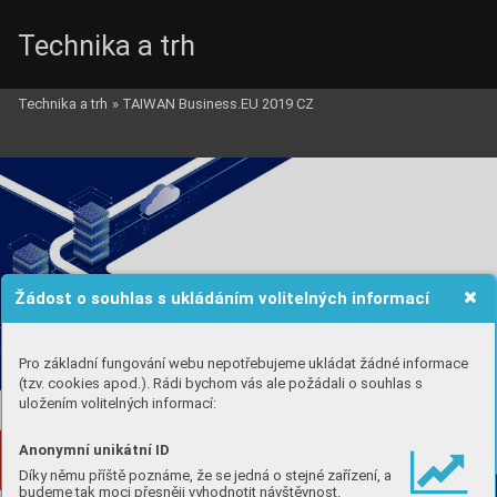
Technika a trh
Technika a trh
»
TAIWAN Business.EU 2019 CZ
Žádost o souhlas s ukládáním volitelných informací
Pro základní fungování webu nepotřebujeme ukládat žádné informace
(tzv. cookies apod.). Rádi bychom vás ale požádali o souhlas s
uložením volitelných informací:
Anonymní unikátní ID
Díky němu příště poznáme, že se jedná o stejné zařízení, a
budeme tak moci přesněji vyhodnotit návštěvnost.