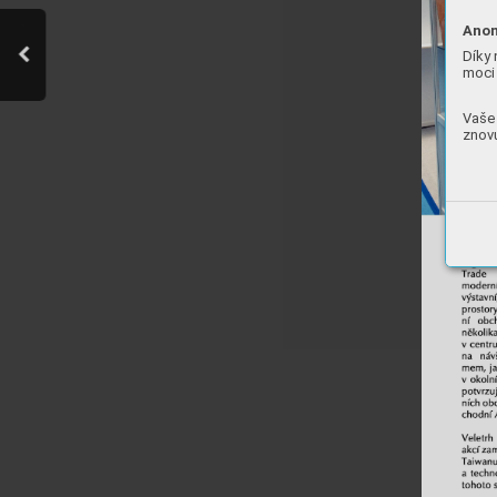
Anon
Díky 
moci 
Vaše 
znovu