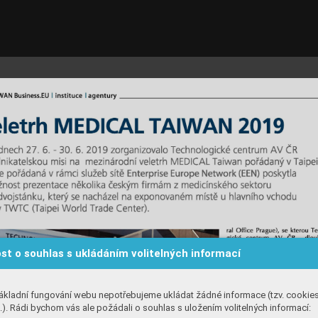
st o souhlas s ukládáním volitelných informací
ákladní fungování webu nepotřebujeme ukládat žádné informace (tzv. cookie
). Rádi bychom vás ale požádali o souhlas s uložením volitelných informací: