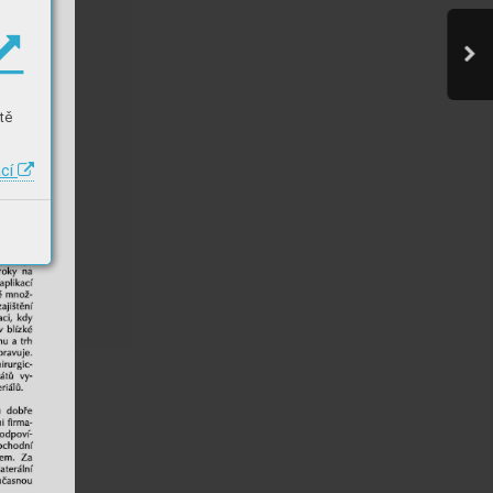
tě
ací