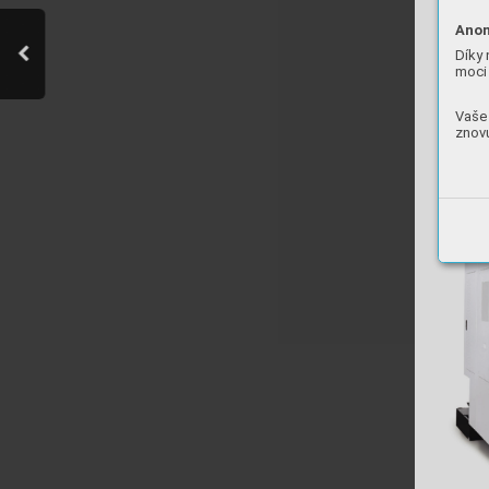
Anon
Díky 
moci 
Vaše 
znovu