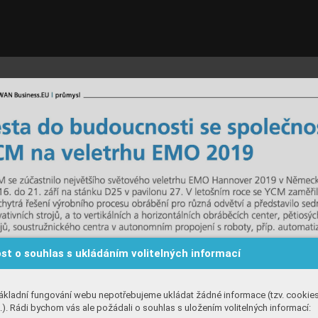
st o souhlas s ukládáním volitelných informací
ákladní fungování webu nepotřebujeme ukládat žádné informace (tzv. cookie
). Rádi bychom vás ale požádali o souhlas s uložením volitelných informací: