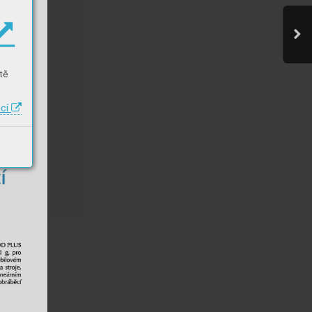
tě
ací