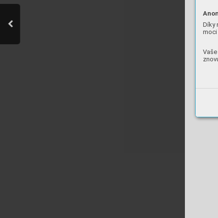
Anon
Díky 
moci 
Vaše 
znovu