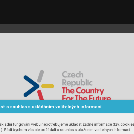
st o souhlas s ukládáním volitelných informací
ákladní fungování webu nepotřebujeme ukládat žádné informace (tzv. cookie
). Rádi bychom vás ale požádali o souhlas s uložením volitelných informací: