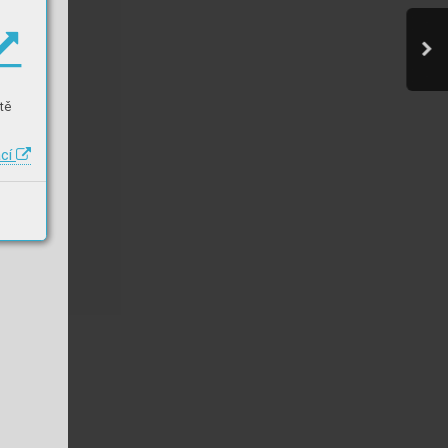
tě
ací