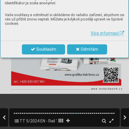
Identifikátor je zcela anonymní.
inzerce
Vaše souhlasy a odmítnutí si ukládáme do vašeho zařízení, abychom se
vás už příště znovu neptali. Můžete je kdykoli později upravit ve Správě
cookies
Více informací
Souhlasím
Odmítám
www.technikaatrh.cz
TT 5/2024 EN - Rail Transport
29