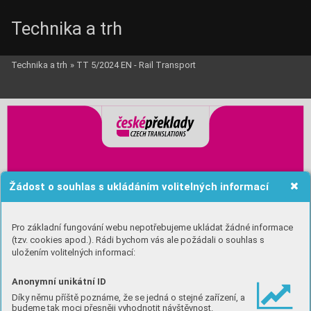
Technika a trh
Technika a trh
»
TT 5/2024 EN - Rail Transport
01_Ceske_preklady_i_EN.qxd  12.9.2024  17:04  Page 1
Žádost o souhlas s ukládáním volitelných informací
Pro základní fungování webu nepotřebujeme ukládat žádné informace
(tzv. cookies apod.). Rádi bychom vás ale požádali o souhlas s
uložením volitelných informací:
Anonymní unikátní ID
Díky němu příště poznáme, že se jedná o stejné zařízení, a
budeme tak moci přesněji vyhodnotit návštěvnost.