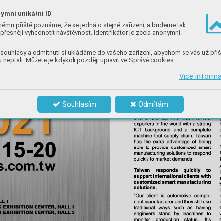
ymní unikátní ID
němu příště poznáme, že se jedná o stejné zařízení, a budeme tak
přesněji vyhodnotit návštěvnost. Identifikátor je zcela anonymní.
souhlasy a odmítnutí si ukládáme do vašeho zařízení, abychom se vás už příš
 neptali. Můžete je kdykoli později upravit ve Správě cookies
Více inform
Souhlasím
Odmítám