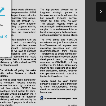
tě
ací