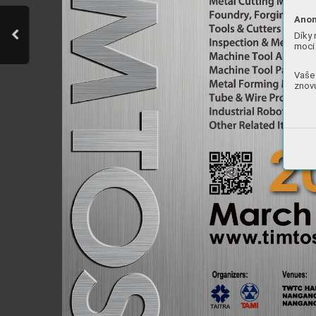
Anon
Díky 
moci 
Vaše 
znovu