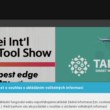
st o souhlas s ukládáním volitelných informací
ákladní fungování webu nepotřebujeme ukládat žádné informace (tzv. cookie
). Rádi bychom vás ale požádali o souhlas s uložením volitelných informací: