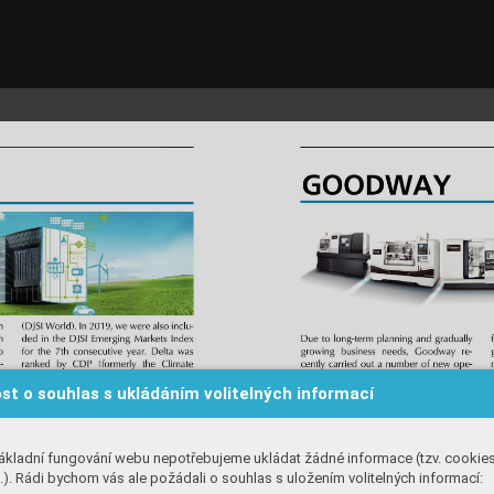
st o souhlas s ukládáním volitelných informací
ákladní fungování webu nepotřebujeme ukládat žádné informace (tzv. cookie
). Rádi bychom vás ale požádali o souhlas s uložením volitelných informací: