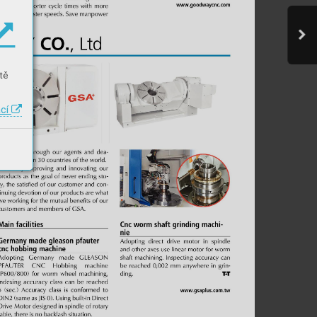
tě
ací