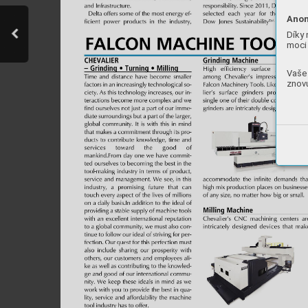
Anon
Díky 
moci 
Vaše 
znovu