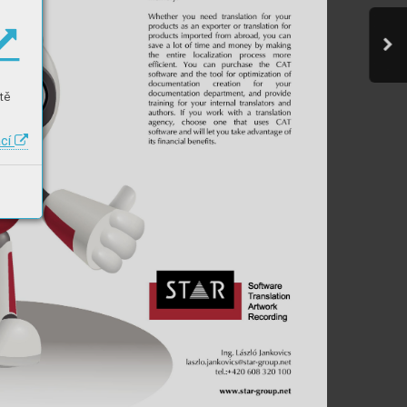
tě
ací