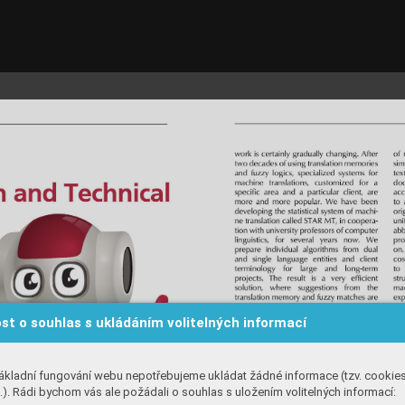
st o souhlas s ukládáním volitelných informací
ákladní fungování webu nepotřebujeme ukládat žádné informace (tzv. cookie
). Rádi bychom vás ale požádali o souhlas s uložením volitelných informací: