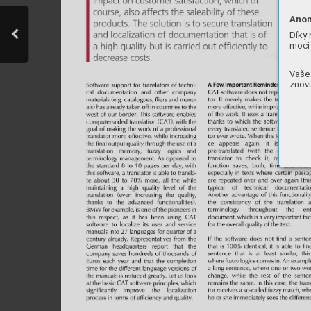
Anon
Díky 
moci 
Vaše 
znovu