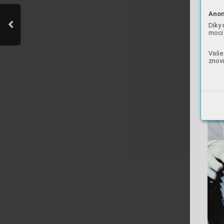
Anon
Díky 
moci 
Vaše 
znovu