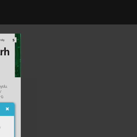
5
roby
trh
 
yslu.
V 
rů 
í 
to
h
cká
s