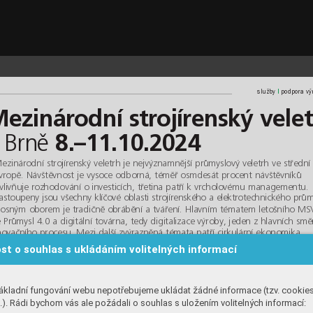
qxd  30.9.2024  16:52  Page 5
l
l
služby 
podpora vý
ezinárodní strojírenský vele
 Brně 
8.–11.10.2024
ezinárodní strojírenský veletrh je nejvýznamnější průmyslový veletrh ve střední
vropě. Návštěvnost je vysoce odborná, téměř osmdesát procent návštěvníků 
vlivňuje rozhodování o investicích, třetina patří k vrcholovému managementu.
astoupeny jsou všechny klíčové oblasti strojírenského a elektrotechnického prům
osným oborem je tradičně obrábění a tváření. Hlavním tématem letošního MS
e Průmysl 4.0 a digitální továrna, tedy digitalizace výroby, jeden z hlavních smě
novačního procesu. Mezi další zvýrazněná témata patří cirkulární ekonomika 
 nakládání s materiálními zdroji. Jde o trend, který je jednou z prioritních oblast
st o souhlas s ukládáním volitelných informací
držitelného rozvoje, a adaptace průmyslu a obchodu se bude ubírat právě tím
měrem. Součástí veletrhu je špičkový doprovodný program složený z odbornýc
onferencí, seminářů a workshopů na aktuální technická, obchodní a ekonomi
ákladní fungování webu nepotřebujeme ukládat žádné informace (tzv. cookie
émata.
). Rádi bychom vás ale požádali o souhlas s uložením volitelných informací:
írací doba
Vstup G2
d
d