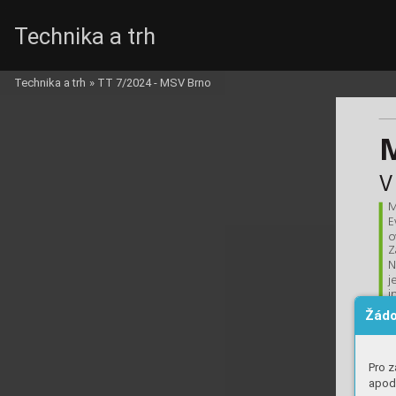
Technika a trh
04_vyroci_07.
Technika a trh
»
TT 7/2024 - MSV Brno
M
v
M
E
o
Z
N
j
i
–
Žádo
u
s
k
Pro z
t
apod.
Otev