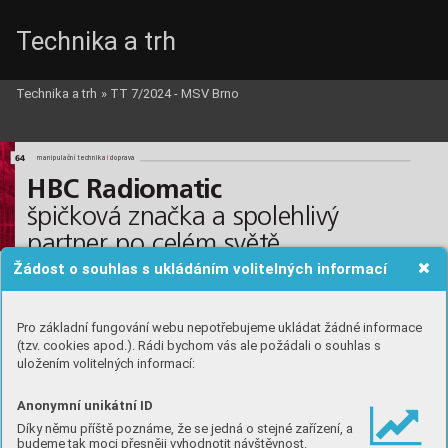
Technika a trh
Technika a trh
»
TT 7/2024 - MSV Brno
HBC_c_i.qxd  2.10.2024  14:06  Page 64
64
l
l
manipulační technika 
doprava
HBC Radiomatic
špičková značka a spolehlivý 
partner po celém světě
Žádost o souhlas s ukládáním volitelných informací
Pro základní fungování webu nepotřebujeme ukládat žádné informace
(tzv. cookies apod.). Rádi bychom vás ale požádali o souhlas s
uložením volitelných informací:
Anonymní unikátní ID
Díky němu příště poznáme, že se jedná o stejné zařízení, a
budeme tak moci přesněji vyhodnotit návštěvnost.