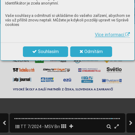
Identifikátor je zcela anonymní.
Vaše souhlasy a odmítnutí si ukládáme do vašeho zařízení, abychom se
pořádá
vás už příště znovu neptali. Můžete je kdykoli později upravit ve Správě
cookies
MEDIÁLNÍ A ODBORNÍ P
ARTNEŘI VELETRHU AMPER 2025
Více informací
Souhlasím
Odmítám
VY
SOKÉ ŠK
OL
Y A DALŠÍ P
ARTNEŘI Z ČESKA, SL
OVENSKA A ZAHRANIČÍ
TT 7/2024 - MSV Brno
61