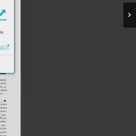
tě
ací
nější-
oučas-
lo ta-
středí
ví.
d
tématu
vníkům
elefo-
i pro-
PP pro
lužba-
o spo-
dalších
u prů-
 Apple