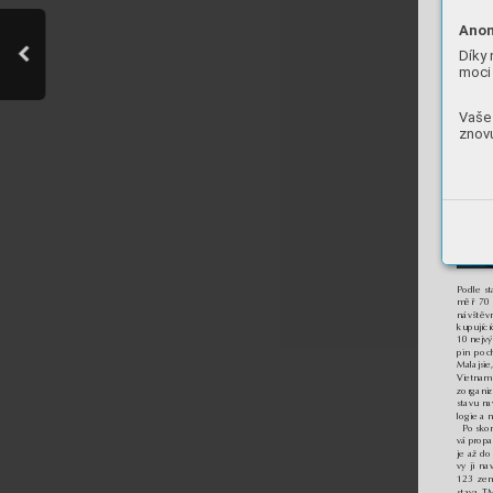
Anon
Díky 
moci 
Vaše 
znovu
Podle st
měř 70 
návštěv
kupujíc
10 nejvý
pin poc
Malajsie,
Vietnam
zorganiz
stavu na
logie a n
Po skon
vá prop
je až do
vy ji na
123 zemí
stava T