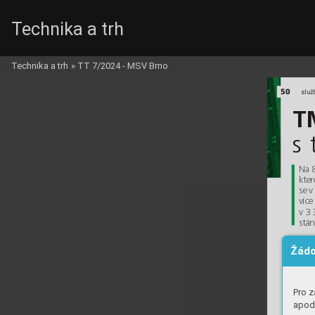
Technika a trh
TMTS_c_1.qxd 
Technika a trh
»
TT 7/2024 - MSV Brno
50
služ
T
s 
Na 8
kter
se v
více
v 3 
stán
Žádo
Pro z
apod.