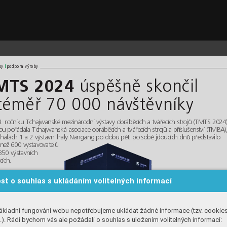
 2.10.2024  12:43  Page 50
l
l
by 
podpora výroby
úspěšně skončil 
MTS 2024
téměř 70 000 návštěvníky
. ročníku Tchajwanské mezinárodní výstavy obráběcích a tvářecích strojů (TMTS 2024)
ou pořádala Tchajwanská asociace obráběcích a tvářecích strojů a příslušenství (TMBA)
 halách 1 a 2 výstavní haly Nangang po dobu pěti po sobě jdoucích dnů představilo 
 než 600 vystavovatelů 
350 výstavních 
cích.
st o souhlas s ukládáním volitelných informací
ákladní fungování webu nepotřebujeme ukládat žádné informace (tzv. cookie
). Rádi bychom vás ale požádali o souhlas s uložením volitelných informací: