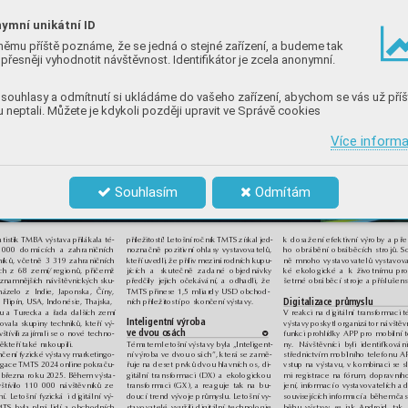
ymní unikátní ID
němu příště poznáme, že se jedná o stejné zařízení, a budeme tak
přesněji vyhodnotit návštěvnost. Identifikátor je zcela anonymní.
souhlasy a odmítnutí si ukládáme do vašeho zařízení, abychom se vás už příš
 neptali. Můžete je kdykoli později upravit ve Správě cookies
Více inform
Souhlasím
Odmítám
atistik TMBA výstava přilákala té-
příležitostí! Letošní ročník TMTS získal jed-
k dosažení efektivní výroby a přes
noznačně pozitivní ohlasy vystavovatelů,
000 domácích a zahraničních
ho obrábění obráběcích strojů. S
kteří uvedli, že příliv mezinárodních kupu-
níků, včetně 3 319 zahraničních
ně mnoho vystavovatelů vystavova
jících a skutečně zadané objednávky
ích z 68 zemí/regionů, přičemž
ké ekologické a k životnímu pro
předčily jejich očekávání, a odhadli, že
znamnějších návštěvnických sku-
šetrné obráběcí stroje a příslušenst
házelo z Indie, Japonska, Číny,
TMTS přinese 1,5 miliardy USD obchod-
Digitalizace průmyslu
 Filipín, USA, Indonésie, Thajska,
ních příležitostí po skončení výstavy.
u a Turecka a řada dalších zemí
V reakci na digitální transformaci 
Inteligentní výroba 
ovala skupiny techniků, kteří vý-
výstavy poskytl organizátor návště
ve dvou osách
vštívili zajímali se o nové techno-
funkci prohlídky APP pro mobilní t
d
ěkteří také nakoupili.
Tématem letošní výstavy byla „Inteligent-
ny. Návštěvníci byli identifikován
čení fyzické výstavy marketingo-
ní výroba ve dvou osách”, která se zamě-
střednictvím mobilního telefonu A
agace TMTS 2024 online pokraču-
řuje na deset prvků dvou hlavních os, di-
vstup na výstavu, v kombinaci se s
 března roku 2025. Během výsta-
mi registrace na fórum, dopravníh
gitální transformaci (DX) a ekologickou
vštívilo 110 000 návštěvníků ze
jení, informací o vystavovatelích a 
transformaci (GX), a reaguje tak na bu-
. Letošní fyzická i digitální vý-
souvisejících informací a během čas
doucí trend vývoje průmyslu. Letošní vy-
MTS byla plná lidí a obchodních
běhu výstavy se jak Android, tak
stavovatelé využili digitální technologie