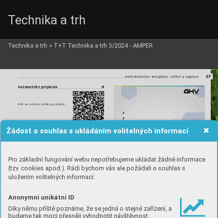
Technika a trh
Technika a trh
»
T+T Technika a trh 3/2024 - AMPER
GHV_c_i_3.qxd  9.3.2024  18:33  Page 27
27
l
l
l
l
elektrotechnika 
energetika 
měření a regulace
Automatické přepínače
d
Link na webové stánky produktu:
Žádost o souhlas s ukládáním volitelných informací
Manuální přepínače
d
Link na webové stánky produktu:
Pro základní fungování webu nepotřebujeme ukládat žádné informace
(tzv. cookies apod.). Rádi bychom vás ale požádali o souhlas s
uložením volitelných informací:
Ing. Jan Jaroš
GHV Trading, spol. s r.o.
Edisonova 3, Brno
e-mail: ghv@ghvtrading.cz
Anonymní unikátní ID
tel.: +420 541 235 532 
www.ghvtrading.cz
www
.ghvtrading.
cz / www.
ghvtrading.sk 
GHV T
rading, spol. s r. o
., Edisonova 3, 6
12 00 Brno
Díky němu příště poznáme, že se jedná o stejné zařízení, a
(CZ) +420 54
1 235 532-4 / (SK) +421 255 640 293
budeme tak moci přesněji vyhodnotit návštěvnost.