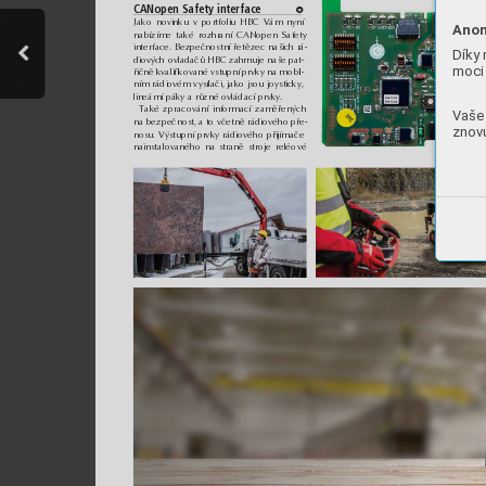
CANopen Safety interface
d
Jako novinku v portfoliu HBC Vám nyní
Anon
nabízíme také rozhraní CANopen Safety
interface. Bezpečnostní řetězec našich rá-
Díky 
diových ovladačů HBC zahrnuje naše pat-
moci 
řičně kvalifikované vstupní prvky na mobil-
ním rádiovém vysílači, jako jsou joysticky,
lineární páky a různé ovládací prvky.
Také zpracování informací zaměřených
Vaše 
na bezpečnost, a to včetně rádiového pře-
znovu
nosu. Výstupní prvky rádiového přijímače
nainstalovaného na straně stroje reléové