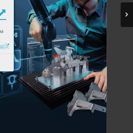
tě
ací