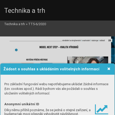
Technika a trh
Technika a trh
»
TT5-6/2020
Žádost o souhlas s ukládáním volitelných informací
Pro základní fungování webu nepotřebujeme ukládat žádné informace
(tzv. cookies apod.). Rádi bychom vás ale požádali o souhlas s
uložením volitelných informací:
Anonymní unikátní ID
Díky němu příště poznáme, že se jedná o stejné zařízení, a
budeme tak moci přesněji vyhodnotit návštěvnost.