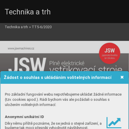
Technika a trh
Technika a trh
»
TT5-6/2020
Žádost o souhlas s ukládáním volitelných informací
Pro základní fungování webu nepotřebujeme ukládat žádné informace
(tzv. cookies apod.). Rádi bychom vás ale požádali o souhlas s
uložením volitelných informací:
Anonymní unikátní ID
Díky němu příště poznáme, že se jedná o stejné zařízení, a
budeme tak moci přesněji vyhodnotit návštěvnost.