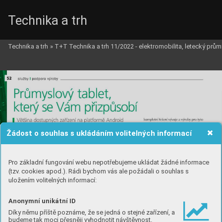
Technika a trh
Technika a trh
»
T+T Technika a trh 11/2022 - elektromobilita, letecký prům
Žádost o souhlas s ukládáním volitelných informací
Pro základní fungování webu nepotřebujeme ukládat žádné informace
(tzv. cookies apod.). Rádi bychom vás ale požádali o souhlas s
uložením volitelných informací:
Anonymní unikátní ID
Díky němu příště poznáme, že se jedná o stejné zařízení, a
budeme tak moci přesněji vyhodnotit návštěvnost.