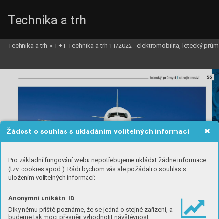
Technika a trh
Technika a trh
»
T+T Technika a trh 11/2022 - elektromobilita, letecký prům
Žádost o souhlas s ukládáním volitelných informací
Pro základní fungování webu nepotřebujeme ukládat žádné informace
(tzv. cookies apod.). Rádi bychom vás ale požádali o souhlas s
uložením volitelných informací:
Anonymní unikátní ID
Díky němu příště poznáme, že se jedná o stejné zařízení, a
budeme tak moci přesněji vyhodnotit návštěvnost.